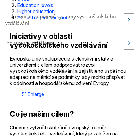
Education levels
Higher education
Inkluzivní a propojené systémy vysokoškolského
About higher education
vzdělávání
Iniciativy v oblasti
Inovace ve vzdělávání
vysokoškolského vzdělávání
Evropská unie spolupracuje s členskými státy a
univerzitami s cílem podporovat rozvoj
vysokoškolského vzdělávání a zajistit jeho úspěšnou
adaptaci na měnící se podmínky, aby mohlo přispívat
k odolnosti a hospodářskému oživení Evropy.
Enlarge
Co je naším cílem?
Chceme vytvořit skutečně evropský rozměr
vysokoškolského vzdělávání, který je založen na