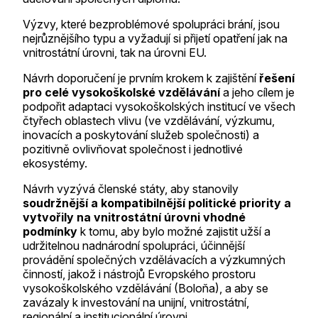
Výzvy, které bezproblémové spolupráci brání, jsou
nejrůznějšího typu a vyžadují si přijetí opatření jak na
vnitrostátní úrovni, tak na úrovni EU.
Návrh doporučení je prvním krokem k zajištění
řešení
pro celé vysokoškolské vzdělávání
a jeho cílem je
podpořit adaptaci vysokoškolských institucí ve všech
čtyřech oblastech vlivu (ve vzdělávání, výzkumu,
inovacích a poskytování služeb společnosti) a
pozitivně ovlivňovat společnost i jednotlivé
ekosystémy.
Návrh vyzývá členské státy, aby stanovily
soudržnější a kompatibilnější politické priority a
vytvořily na vnitrostátní úrovni vhodné
podmínky
k tomu, aby bylo možné zajistit užší a
udržitelnou nadnárodní spolupráci, účinnější
provádění společných vzdělávacích a výzkumných
činností, jakož i nástrojů Evropského prostoru
vysokoškolského vzdělávání (Boloňa), a aby se
zavázaly k investování na unijní, vnitrostátní,
regionální a institucionální úrovni.