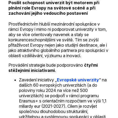
Posílit schopnost univerzit být motorem při
plnění role Evropy na světové scéně a při
zachování jejího vedoucího postavení
Prostřednictvím hlubší mezinárodní spolupráce v
rámci Evropy i mimo ni podporovat univerzity v tom,
aby se více orientovaly navenek a staly se
konkurenceschopnějšími ve světě. Tím se zvýší
přitažlivost Evropy nejen jako studijní destinace, ale i
jako atraktivního globálního partnera pro spolupráci v
oblasti vzdělávání, výzkumu a inovací.
Provádění strategie bude podporováno
čtyřmi
stěžejními iniciativami
.
Zavedení iniciativy „
Evropské univerzity
“ na
dalších 60 evropských univerzitách (a do
poloviny roku 2024 na více než 500
univerzitách) se podpoří v rámci programu
Erasmus+ s orientačním rozpočtem ve výši 1,1
miliardy eur (2021-2027). Cílem je rozvíjet
společnou dlouhodobou strukturální,
udržitelnou a systémovou spolupráci v oblasti