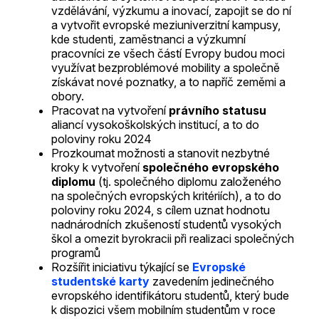
vzdělávání, výzkumu a inovací, zapojit se do ní
a vytvořit evropské meziuniverzitní kampusy,
kde studenti, zaměstnanci a výzkumní
pracovníci ze všech částí Evropy budou moci
využívat bezproblémové mobility a společně
získávat nové poznatky, a to napříč zeměmi a
obory.
Pracovat na vytvoření
právního statusu
aliancí vysokoškolských institucí, a to do
poloviny roku 2024
Prozkoumat možnosti a stanovit nezbytné
kroky k vytvoření
společného evropského
diplomu
(tj. společného diplomu založeného
na společných evropských kritériích), a to do
poloviny roku 2024, s cílem uznat hodnotu
nadnárodních zkušeností studentů vysokých
škol a omezit byrokracii při realizaci společných
programů
Rozšířit iniciativu týkající se
Evropské
studentské karty
zavedením jedinečného
evropského identifikátoru studentů, který bude
k dispozici všem mobilním studentům v roce