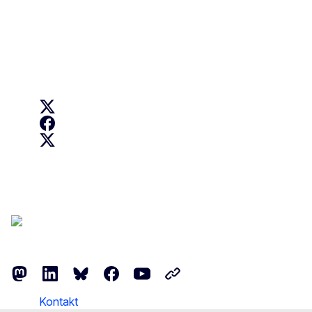
Informace o našem útvaru a jak nás kontaktovat
Follow us
EU Digital Education on X
Erasmus+ on Facebook
Erasmus+ on X
Follow the European Commission
Mastodon
LinkedIn
Bluesky
Facebook
Youtube
Other networks
Kontakt