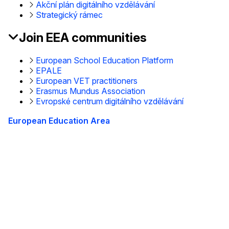
Akční plán digitálního vzdělávání
Strategický rámec
Join EEA communities
European School Education Platform
EPALE
European VET practitioners
Erasmus Mundus Association
Evropské centrum digitálního vzdělávání
European Education Area
This site is managed by the European Commission,
Directorate-General for Education, Youth, Sport and
Culture
Accessibility statement
O nás