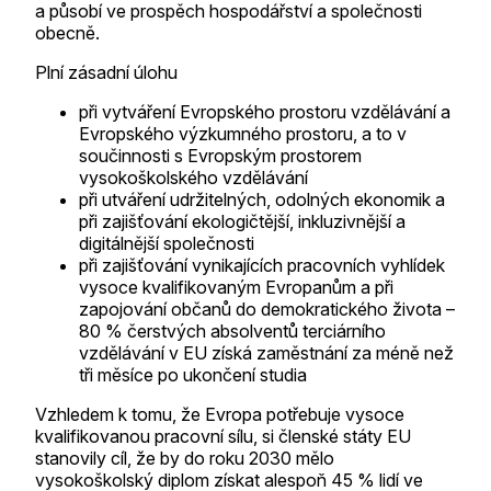
a působí ve prospěch hospodářství a společnosti
obecně.
Plní zásadní úlohu
při vytváření Evropského prostoru vzdělávání a
Evropského výzkumného prostoru, a to v
součinnosti s Evropským prostorem
vysokoškolského vzdělávání
při utváření udržitelných, odolných ekonomik a
při zajišťování ekologičtější, inkluzivnější a
digitálnější společnosti
při zajišťování vynikajících pracovních vyhlídek
vysoce kvalifikovaným Evropanům a při
zapojování občanů do demokratického života –
80 % čerstvých absolventů terciárního
vzdělávání v EU získá zaměstnání za méně než
tři měsíce po ukončení studia
Vzhledem k tomu, že Evropa potřebuje vysoce
kvalifikovanou pracovní sílu, si členské státy EU
stanovily cíl, že by do roku 2030 mělo
vysokoškolský diplom získat alespoň 45 % lidí ve