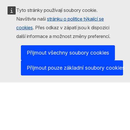
Tyto stránky používají soubory cookie.
Report an IT vulnerability
Navštivte naši
stránku o politice týkající se
Languages on our websites
cookies
. Přes odkaz v zápatí jsou k dispozici
Cookies
další informace a možnost změny preferencí.
Privacy policy
Přijmout všechny soubory cookies
Legal notice
Přijmout pouze základní soubory cookies