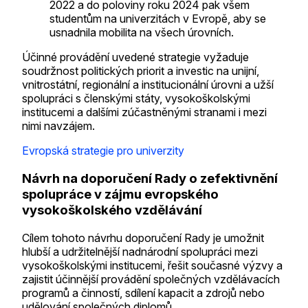
2022 a do poloviny roku 2024 pak všem
studentům na univerzitách v Evropě, aby se
usnadnila mobilita na všech úrovních.
Účinné provádění uvedené strategie vyžaduje
soudržnost politických priorit a investic na unijní,
vnitrostátní, regionální a institucionální úrovni a užší
spolupráci s členskými státy, vysokoškolskými
institucemi a dalšími zúčastněnými stranami i mezi
nimi navzájem.
Evropská strategie pro univerzity
Návrh na doporučení Rady o zefektivnění
spolupráce v zájmu evropského
vysokoškolského vzdělávání
Cílem tohoto návrhu doporučení Rady je umožnit
hlubší a udržitelnější nadnárodní spolupráci mezi
vysokoškolskými institucemi, řešit současné výzvy a
zajistit účinnější provádění společných vzdělávacích
programů a činností, sdílení kapacit a zdrojů nebo
udělování společných diplomů.