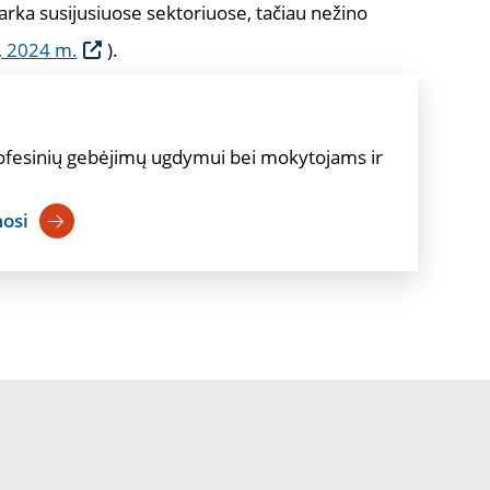
tvarka susijusiuose sektoriuose, tačiau nežino
, 2024 m.
).
ofesinių gebėjimų ugdymui bei mokytojams ir
mosi