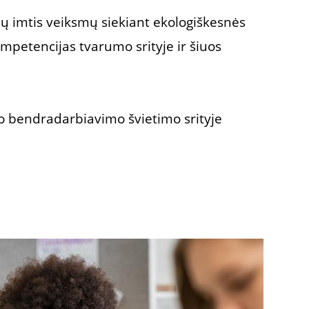
ų imtis veiksmų siekiant ekologiškesnės
mpetencijas tvarumo srityje ir šiuos
nio bendradarbiavimo švietimo srityje