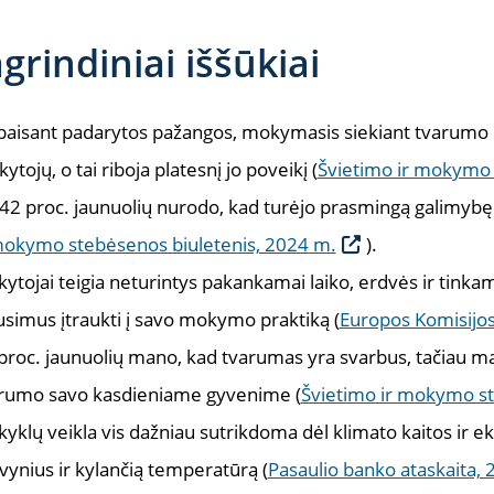
grindiniai iššūkiai
aisant padarytos pažangos, mokymasis siekiant tvarumo d
ytojų, o tai riboja platesnį jo poveikį (
Švietimo ir mokymo 
 42 proc. jaunuolių nurodo, kad turėjo prasmingą galimyb
mokymo stebėsenos biuletenis, 2024 m.
).
ytojai teigia neturintys pakankamai laiko, erdvės ir tinkam
usimus įtraukti į savo mokymo praktiką (
Europos Komisijo
proc. jaunuolių mano, kad tvarumas yra svarbus, tačiau ma
rumo savo kasdieniame gyvenime (
Švietimo ir mokymo st
yklų veikla vis dažniau sutrikdoma dėl klimato kaitos ir ek
vynius ir kylančią temperatūrą (
Pasaulio banko ataskaita,