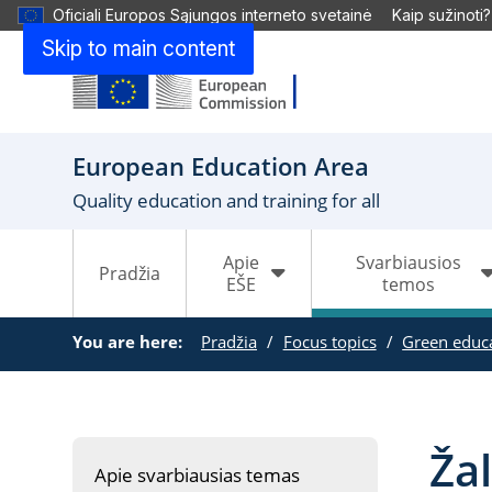
Oficiali Europos Sąjungos interneto svetainė
Kaip sužinoti?
Skip to main content
European Education Area
Quality education and training for all
Apie
Svarbiausios
Pradžia
EŠE
temos
You are here:
Pradžia
Focus topics
Green educ
Žal
Apie svarbiausias temas