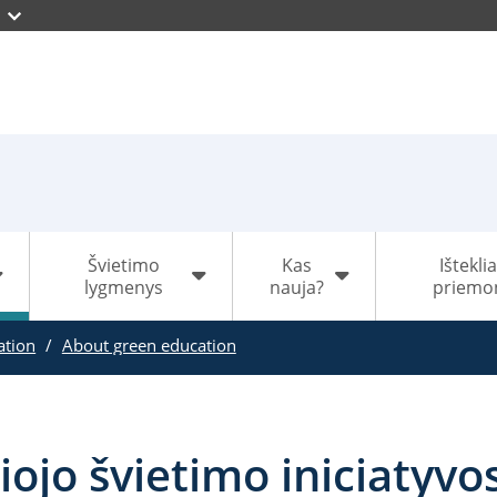
Švietimo
Kas
Išteklia
lygmenys
nauja?
priemo
ation
About green education
iojo švietimo iniciatyvo