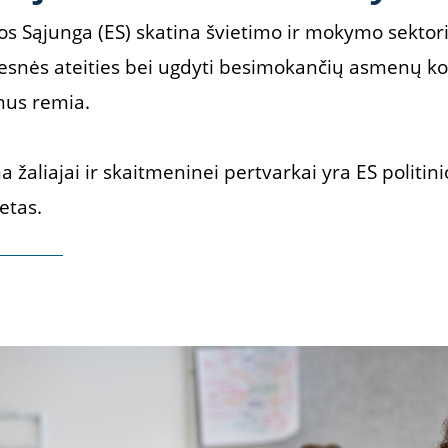
s Sąjunga (ES) skatina švietimo ir mokymo sektori
resnės ateities bei ugdyti besimokančių asmenų ko
mus remia.
 žaliajai ir skaitmeninei pertvarkai yra ES politi
tetas.