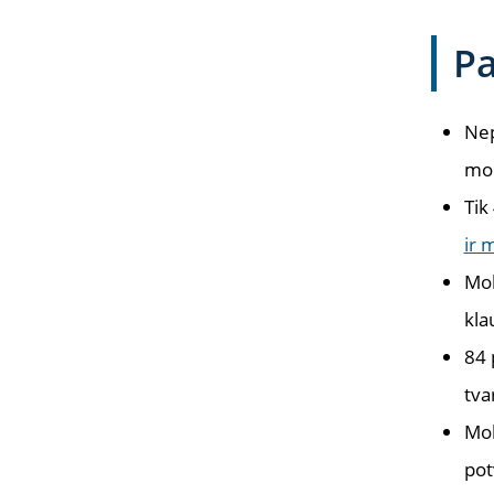
Pa
Nep
mok
Tik
ir 
Mok
kla
84 
tva
Mok
pot