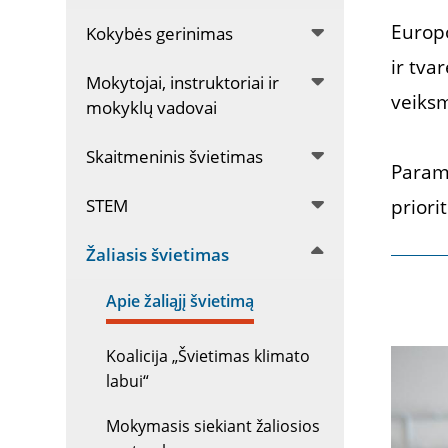
Europo
Kokybės gerinimas
ir tva
Mokytojai, instruktoriai ir
veiks
mokyklų vadovai
Skaitmeninis švietimas
Parama
STEM
priori
Žaliasis švietimas
Apie žaliąjį švietimą
Koalicija „Švietimas klimato
labui“
Mokymasis siekiant žaliosios