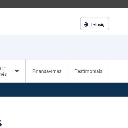
lietuvių
i ir
Finansavimas
Testimonials
nės
s