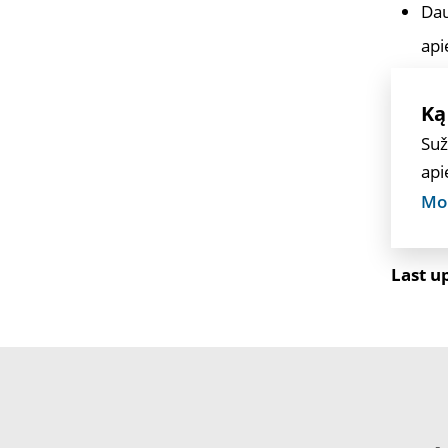
Dau
api
Ką
Suž
api
Mok
Last u