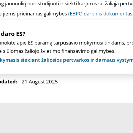
g jaunuolių nori studijuoti ir siekti karjeros su žaliąja per
e jiems prieinamas galimybes (
EBPO darbinis dokumentas
 daro ES?
inokite apie ES paramą tarpusavio mokymosi tinklams, pr
e siūlomas žaliojo švietimo finansavimo galimybes.
ymasis siekiant žaliosios pertvarkos ir darnaus vysty
pdated:
21 August 2025