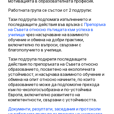
мотивацията в образователната професия.
Работната група се състои от 2 подгрупи:
Тази подгрупа подпомага изпълнението и
последващите действия във връзка с
Препоръка
на Съвета относно пътищата към успеха в
училище
чрез насърчаване на взаимното
обучение и обмена на добри практики,
включително по въпроси, свързани с
благополучието в училище.
Тази подгрупа подкрепя последващите
действия по препоръката на Съвета относно
образованието, посветено на екологичната
устойчивост, и насърчава взаимното обучение и
обмена на опит относно начините, по които
образованието може да подпомогне прехода
към по-екологосъобразна и по-устойчива
Европа, включително развитието на
компетентности, свързани с устойчивостта.
Документи, резултати, заседания и протоколи
на работните групи по въпросите на училищата