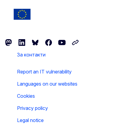
Suivre la Commission européenne
Mastodon
LinkedIn
Bluesky
Facebook
Youtube
Other networks
За контакти
Report an IT vulnerability
Languages on our websites
Cookies
Privacy policy
Legal notice