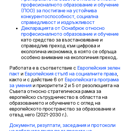
професионалното образование и обучение
(ПОО) за постигане на устойчива
конкурентоспособност, социална
справедливост и издръжливост
Декларацията от Оснабрюк относно
професионалното образование и обучение
като средство за възстановяване и
справедлив преход към цифрова и
екологична икономика, в която се обръща
особено внимание на екологичния преход.
Работата е в съответствие с
Европейския зелен
пакт
и
Европейския стълб на социалните права
,
както и с действие 6 от
Европейската програма
за умения
и приоритети 2 и 5 от резолюцията на
Съвета относно стратегическа рамка за
европейско сътрудничество в областта на
образованието и обучението с оглед на
европейското пространство за образование и
отвъд него (2021-2030 г.).
Документи, резултати, заседания и протоколи
на работната група по въпросите на