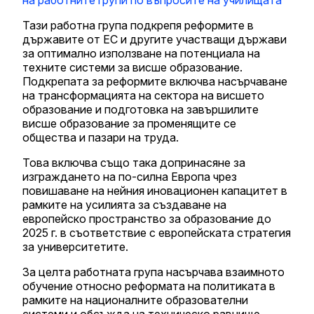
Тази работна група подкрепя реформите в
държавите от ЕС и другите участващи държави
за оптимално използване на потенциала на
техните системи за висше образование.
Подкрепата за реформите включва насърчаване
на трансформацията на сектора на висшето
образование и подготовка на завършилите
висше образование за променящите се
общества и пазари на труда.
Това включва също така допринасяне за
изграждането на по-силна Европа чрез
повишаване на нейния иновационен капацитет в
рамките на усилията за създаване на
европейско пространство за образование до
2025 г. в съответствие с европейската стратегия
за университетите.
За целта работната група насърчава взаимното
обучение относно реформата на политиката в
рамките на националните образователни
системи и обсъжда на техническо равнище