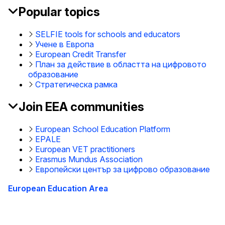
Popular topics
SELFIE tools for schools and educators
Учене в Европа
European Credit Transfer
План за действие в областта на цифровото
образование
Стратегическа рамка
Join EEA communities
European School Education Platform
EPALE
European VET practitioners
Erasmus Mundus Association
Европейски център за цифрово образование
European Education Area
This site is managed by the European Commission,
Directorate-General for Education, Youth, Sport and