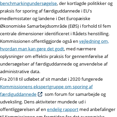
benchmarkingundersøgelse
, der kortlagde politikker og
praksis for sporing af færdiguddannede i EU's
medlemsstater og landene i Det Europæiske
Økonomiske Samarbejdsområde (EØS) i forhold til fem
centrale dimensioner identificeret i Rådets henstilling.
Kommissionen offentliggjorde også en
vejledning om,
hvordan man kan gøre det godt
, med nærmere
oplysninger om effektiv praksis for gennemførelse af
undersøgelser af færdiguddannede og anvendelse af
administrative data.
Fra 2018 til udløbet af sit mandat i 2020 fungerede
Kommissionens ekspertgruppe om sporing af
færdiguddannede
som forum for samarbejde og
udveksling. Dens aktiviteter mundede ud i
offentliggørelsen af en
endelig rapport
med anbefalinger
til Kommissionen om fremtiden for det europæiske