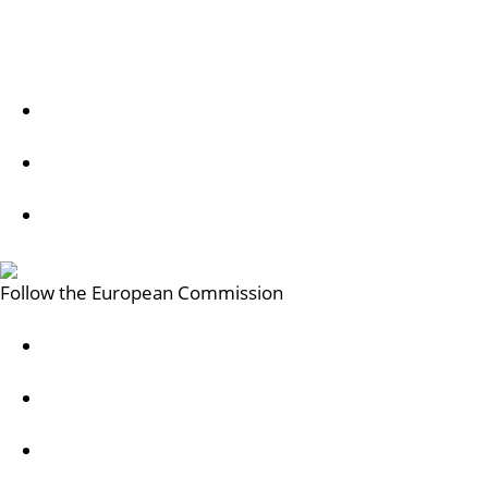
Follow us
EU Digital Education on X
Erasmus+ on Facebook
Erasmus+ on X
Follow the European Commission
Mastodon
LinkedIn
Bluesky
Facebook