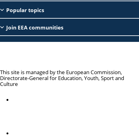
Footer
Popular topics
Join EEA communities
European Education Area
This site is managed by the European Commission,
Directorate-General for Education, Youth, Sport and
Culture
Accessibility statement
Om os
Om afdelingen og hvordan du kontakter os