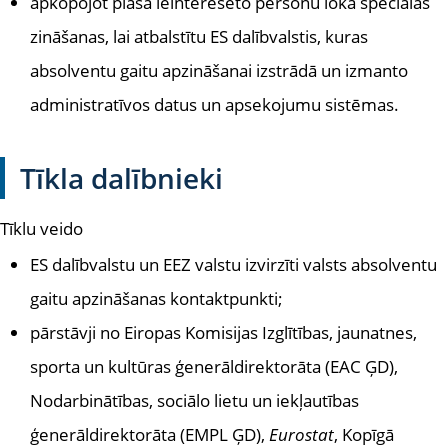
apkopojot plaša ieinteresēto personu loka speciālās
zināšanas, lai atbalstītu ES dalībvalstis, kuras
absolventu gaitu apzināšanai izstrādā un izmanto
administratīvos datus un apsekojumu sistēmas.
Tīkla dalībnieki
Tīklu veido
ES dalībvalstu un EEZ valstu izvirzīti valsts absolventu
gaitu apzināšanas kontaktpunkti;
pārstāvji no Eiropas Komisijas Izglītības, jaunatnes,
sporta un kultūras ģenerāldirektorāta (EAC ĢD),
Nodarbinātības, sociālo lietu un iekļautības
ģenerāldirektorāta (EMPL ĢD),
Eurostat
, Kopīgā