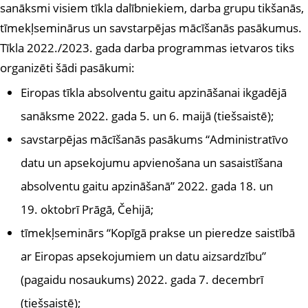
sanāksmi visiem tīkla dalībniekiem, darba grupu tikšanās,
tīmekļseminārus un savstarpējas mācīšanās pasākumus.
Tīkla 2022./2023. gada darba programmas ietvaros tiks
organizēti šādi pasākumi:
Eiropas tīkla absolventu gaitu apzināšanai ikgadējā
sanāksme 2022. gada 5. un 6. maijā (tiešsaistē);
savstarpējas mācīšanās pasākums “Administratīvo
datu un apsekojumu apvienošana un sasaistīšana
absolventu gaitu apzināšanā” 2022. gada 18. un
19. oktobrī Prāgā, Čehijā;
tīmekļseminārs “Kopīgā prakse un pieredze saistībā
ar Eiropas apsekojumiem un datu aizsardzību”
(pagaidu nosaukums) 2022. gada 7. decembrī
(tiešsaistē);