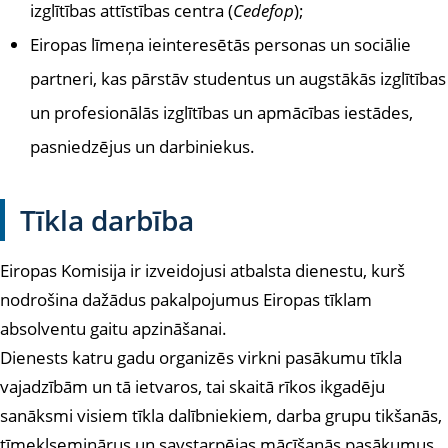
izglītības attīstības centra (
Cedefop
);
Eiropas līmeņa ieinteresētās personas un sociālie
partneri, kas pārstāv studentus un augstākās izglītības
un profesionālās izglītības un apmācības iestādes,
pasniedzējus un darbiniekus.
Tīkla darbība
Eiropas Komisija ir izveidojusi atbalsta dienestu, kurš
nodrošina dažādus pakalpojumus Eiropas tīklam
absolventu gaitu apzināšanai.
Dienests katru gadu organizēs virkni pasākumu tīkla
vajadzībām un tā ietvaros, tai skaitā rīkos ikgadēju
sanāksmi visiem tīkla dalībniekiem, darba grupu tikšanās,
tīmekļseminārus un savstarpējas mācīšanās pasākumus.