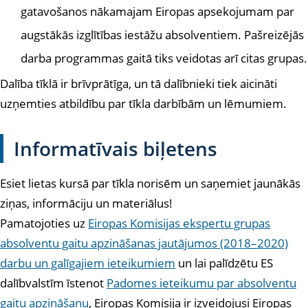
gatavošanos nākamajam Eiropas apsekojumam par
augstākās izglītības iestāžu absolventiem. Pašreizējās
darba programmas gaitā tiks veidotas arī citas grupas.
Dalība tīklā ir brīvprātīga, un tā dalībnieki tiek aicināti
uzņemties atbildību par tīkla darbībām un lēmumiem.
Informatīvais biļetens
Esiet lietas kursā par tīkla norisēm un saņemiet jaunākās
ziņas, informāciju un materiālus!
Pamatojoties uz
Eiropas Komisijas ekspertu grupas
absolventu gaitu apzināšanas jautājumos (2018–2020)
darbu un galīgajiem ieteikumiem
un lai palīdzētu ES
dalībvalstīm īstenot
Padomes ieteikumu par absolventu
gaitu apzināšanu
, Eiropas Komisija ir izveidojusi Eiropas