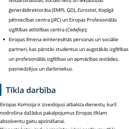
Nodarbinātības, sociālo lietu un iekļautības
ģenerāldirektorāta (EMPL ĢD),
Eurostat
, Kopīgā
pētniecības centra (
JRC
) un Eiropas Profesionālās
izglītības attīstības centra (
Cedefop
);
Eiropas līmeņa ieinteresētās personas un sociālie
partneri, kas pārstāv studentus un augstākās izglītības
un profesionālās izglītības un apmācības iestādes,
pasniedzējus un darbiniekus.
Tīkla darbība
Eiropas Komisija ir izveidojusi atbalsta dienestu, kurš
nodrošina dažādus pakalpojumus Eiropas tīklam
absolventu gaitu apzināšanai.