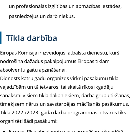
un profesionālās izglītības un apmācības iestādes,
pasniedzējus un darbiniekus.
Tīkla darbība
Eiropas Komisija ir izveidojusi atbalsta dienestu, kurš
nodrošina dažādus pakalpojumus Eiropas tīklam
absolventu gaitu apzināšanai.
Dienests katru gadu organizēs virkni pasākumu tīkla
vajadzībām un tā ietvaros, tai skaitā rīkos ikgadēju
sanāksmi visiem tīkla dalībniekiem, darba grupu tikšanās,
tīmekļseminārus un savstarpējas mācīšanās pasākumus.
Tīkla 2022./2023. gada darba programmas ietvaros tiks
organizēti šādi pasākumi:
Eiropas tīkla absolventu gaitu apzināšanai ikgadējā