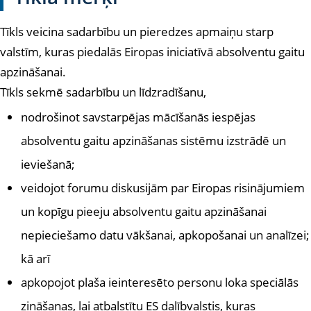
Tīkls veicina sadarbību un pieredzes apmaiņu starp
valstīm, kuras piedalās Eiropas iniciatīvā absolventu gaitu
apzināšanai.
Tīkls sekmē sadarbību un līdzradīšanu,
nodrošinot savstarpējas mācīšanās iespējas
absolventu gaitu apzināšanas sistēmu izstrādē un
ieviešanā;
veidojot forumu diskusijām par Eiropas risinājumiem
un kopīgu pieeju absolventu gaitu apzināšanai
nepieciešamo datu vākšanai, apkopošanai un analīzei;
kā arī
apkopojot plaša ieinteresēto personu loka speciālās
zināšanas, lai atbalstītu ES dalībvalstis, kuras