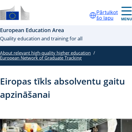
Skip to main content
Pārtulkot
šo lapu
Oficiāla ES tīmekļa vietne
MENU
European Education Area
Quality education and training for all
About relevant high-quality higher education
European Network of Graduate Tracking
Eiropas tīkls absolventu gaitu
apzināšanai