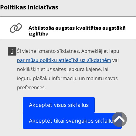
Politikas iniciatīvas
Atbilstoša augstas kvalitātes augstākā
izglītība
Šī vietne izmanto sīkdatnes. Apmeklējiet lapu
vai
par mūsu politiku attiecībā uz sīkdatnēm
noklikšķiniet uz saites jebkurā kājenē, lai
iegūtu plašāku informāciju un mainītu savas
preferences.
Give your feedback about this page
Akceptēt visus sīkfailus
Akceptēt tikai svarīgākos sīkfailus
EAC
Main sections