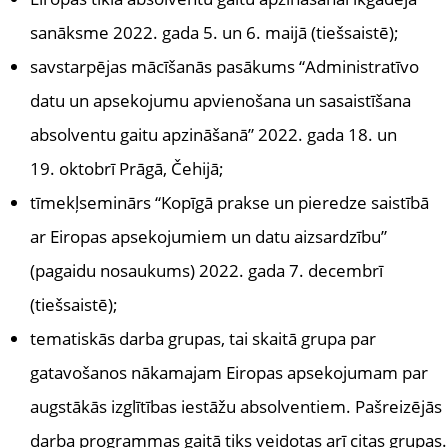
sanāksme 2022. gada 5. un 6. maijā (tiešsaistē);
savstarpējas mācīšanās pasākums “Administratīvo
datu un apsekojumu apvienošana un sasaistīšana
absolventu gaitu apzināšanā” 2022. gada 18. un
19. oktobrī Prāgā, Čehijā;
tīmekļseminārs “Kopīgā prakse un pieredze saistībā
ar Eiropas apsekojumiem un datu aizsardzību”
(pagaidu nosaukums) 2022. gada 7. decembrī
(tiešsaistē);
tematiskās darba grupas, tai skaitā grupa par
gatavošanos nākamajam Eiropas apsekojumam par
augstākās izglītības iestāžu absolventiem. Pašreizējās
darba programmas gaitā tiks veidotas arī citas grupas.