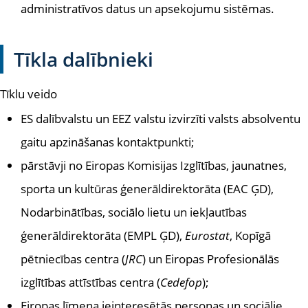
administratīvos datus un apsekojumu sistēmas.
Tīkla dalībnieki
Tīklu veido
ES dalībvalstu un EEZ valstu izvirzīti valsts absolventu
gaitu apzināšanas kontaktpunkti;
pārstāvji no Eiropas Komisijas Izglītības, jaunatnes,
sporta un kultūras ģenerāldirektorāta (EAC ĢD),
Nodarbinātības, sociālo lietu un iekļautības
ģenerāldirektorāta (EMPL ĢD),
Eurostat
, Kopīgā
pētniecības centra (
JRC
) un Eiropas Profesionālās
izglītības attīstības centra (
Cedefop
);
Eiropas līmeņa ieinteresētās personas un sociālie