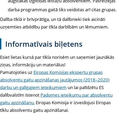
augstākās izglītības iestāžu absolventiem. Pašreizējās
darba programmas gaitā tiks veidotas arī citas grupas.
Dalība tīklā ir brīvprātīga, un tā dalībnieki tiek aicināti
uzņemties atbildību par tīkla darbībām un lēmumiem.
Informatīvais biļetens
Esiet lietas kursā par tīkla norisēm un saņemiet jaunākās
ziņas, informāciju un materiālus!
Pamatojoties uz
Eiropas Komisijas ekspertu grupas
absolventu gaitu apzināšanas jautājumos (2018–2020)
darbu un galīgajiem ieteikumiem
un lai palīdzētu ES
dalībvalstīm īstenot
Padomes ieteikumu par absolventu
gaitu apzināšanu
, Eiropas Komisija ir izveidojusi Eiropas
tīklu absolventu gaitu apzināšanai
.