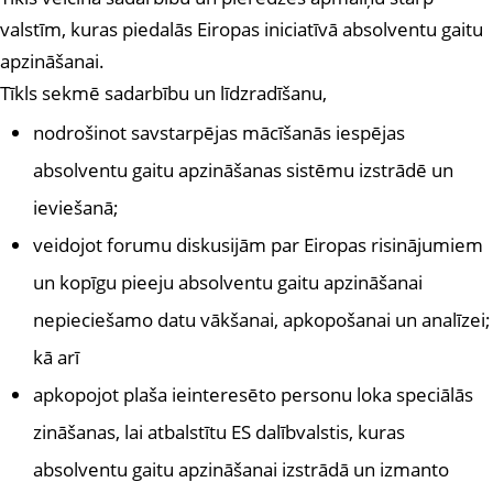
valstīm, kuras piedalās Eiropas iniciatīvā absolventu gaitu
apzināšanai.
Tīkls sekmē sadarbību un līdzradīšanu,
nodrošinot savstarpējas mācīšanās iespējas
absolventu gaitu apzināšanas sistēmu izstrādē un
ieviešanā;
veidojot forumu diskusijām par Eiropas risinājumiem
un kopīgu pieeju absolventu gaitu apzināšanai
nepieciešamo datu vākšanai, apkopošanai un analīzei;
kā arī
apkopojot plaša ieinteresēto personu loka speciālās
zināšanas, lai atbalstītu ES dalībvalstis, kuras
absolventu gaitu apzināšanai izstrādā un izmanto