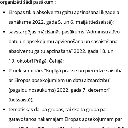
organizēti šādi pasākumi:
Eiropas tīkla absolventu gaitu apzināšanai ikgadējā
sanāksme 2022. gada 5. un 6. maijā (tiešsaistē);
savstarpējas mācīšanās pasākums “Administratīvo
datu un apsekojumu apvienošana un sasaistīšana
absolventu gaitu apzināšanā” 2022. gada 18. un
19. oktobrī Prāgā, Čehijā;
tīmekļseminārs “Kopīgā prakse un pieredze saistībā
ar Eiropas apsekojumiem un datu aizsardzību”
(pagaidu nosaukums) 2022. gada 7. decembrī
(tiešsaistē);
tematiskās darba grupas, tai skaitā grupa par
gatavošanos nākamajam Eiropas apsekojumam par