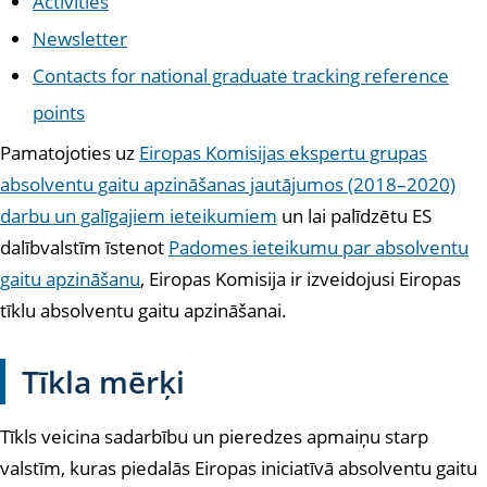
Activities
Newsletter
Contacts for national graduate tracking reference
points
Pamatojoties uz
Eiropas Komisijas ekspertu grupas
absolventu gaitu apzināšanas jautājumos (2018–2020)
darbu un galīgajiem ieteikumiem
un lai palīdzētu ES
dalībvalstīm īstenot
Padomes ieteikumu par absolventu
gaitu apzināšanu
, Eiropas Komisija ir izveidojusi Eiropas
tīklu absolventu gaitu apzināšanai
.
Tīkla mērķi
Tīkls veicina sadarbību un pieredzes apmaiņu starp
valstīm, kuras piedalās Eiropas iniciatīvā absolventu gaitu