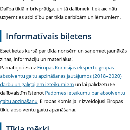
Dalība tīklā ir brīvprātīga, un tā dalībnieki tiek aicināti
uzņemties atbildību par tīkla darbībām un lēmumiem.
Informatīvais biļetens
Esiet lietas kursā par tīkla norisēm un saņemiet jaunākās
ziņas, informāciju un materiālus!
Pamatojoties uz
Eiropas Komisijas ekspertu grupas
absolventu gaitu apzināšanas jautājumos (2018–2020)
darbu un galīgajiem ieteikumiem
un lai palīdzētu ES
dalībvalstīm īstenot
Padomes ieteikumu par absolventu
gaitu apzināšanu
, Eiropas Komisija ir izveidojusi Eiropas
tīklu absolventu gaitu apzināšanai
.
Tīkla mērķi