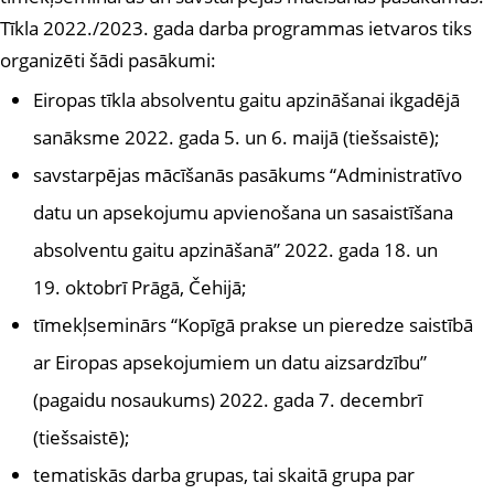
Tīkla 2022./2023. gada darba programmas ietvaros tiks
organizēti šādi pasākumi:
Eiropas tīkla absolventu gaitu apzināšanai ikgadējā
sanāksme 2022. gada 5. un 6. maijā (tiešsaistē);
savstarpējas mācīšanās pasākums “Administratīvo
datu un apsekojumu apvienošana un sasaistīšana
absolventu gaitu apzināšanā” 2022. gada 18. un
19. oktobrī Prāgā, Čehijā;
tīmekļseminārs “Kopīgā prakse un pieredze saistībā
ar Eiropas apsekojumiem un datu aizsardzību”
(pagaidu nosaukums) 2022. gada 7. decembrī
(tiešsaistē);
tematiskās darba grupas, tai skaitā grupa par