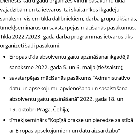
Dienests katru gadu organizēs virkni pasākumu tīkla
vajadzībām un tā ietvaros, tai skaitā rīkos ikgadēju
sanāksmi visiem tīkla dalībniekiem, darba grupu tikšanās,
tīmekļseminārus un savstarpējas mācīšanās pasākumus.
Tīkla 2022./2023. gada darba programmas ietvaros tiks
organizēti šādi pasākumi:
Eiropas tīkla absolventu gaitu apzināšanai ikgadējā
sanāksme 2022. gada 5. un 6. maijā (tiešsaistē);
savstarpējas mācīšanās pasākums “Administratīvo
datu un apsekojumu apvienošana un sasaistīšana
absolventu gaitu apzināšanā” 2022. gada 18. un
19. oktobrī Prāgā, Čehijā;
tīmekļseminārs “Kopīgā prakse un pieredze saistībā
ar Eiropas apsekojumiem un datu aizsardzību”