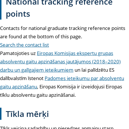
National tracking reference
points
Contacts for national graduate tracking reference points
are found at the bottom of this page.
Search the contact list
Pamatojoties uz
Eiropas Komisijas ekspertu grupas
absolventu gaitu apzināšanas jautājumos (2018–2020)
darbu un galīgajiem ieteikumiem
un lai palīdzētu ES
dalībvalstīm īstenot
Padomes ieteikumu par absolventu
gaitu apzināšanu
, Eiropas Komisija ir izveidojusi Eiropas
tīklu absolventu gaitu apzināšanai
.
Tīkla mērķi
Tīkls veicina sadarbību un pieredzes apmaiņu starp