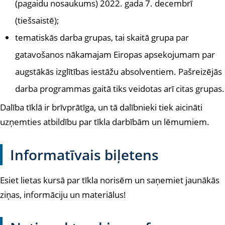
(pagaidu nosaukums) 2022. gada 7. decembrī
(tiešsaistē);
tematiskās darba grupas, tai skaitā grupa par
gatavošanos nākamajam Eiropas apsekojumam par
augstākās izglītības iestāžu absolventiem. Pašreizējās
darba programmas gaitā tiks veidotas arī citas grupas.
Dalība tīklā ir brīvprātīga, un tā dalībnieki tiek aicināti
uzņemties atbildību par tīkla darbībām un lēmumiem.
Informatīvais biļetens
Esiet lietas kursā par tīkla norisēm un saņemiet jaunākās
ziņas, informāciju un materiālus!