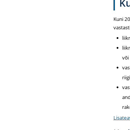
Ku
Kuni 20
vastast
lii
lii
või
vas
rii
vas
and
rak
Lisate