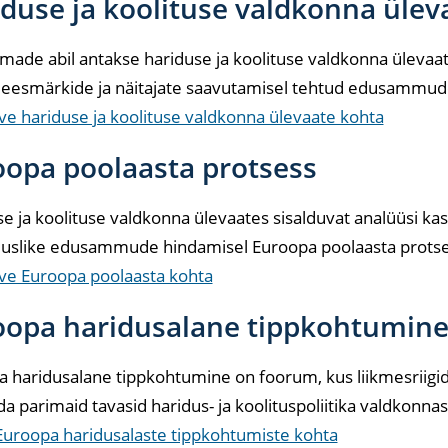
duse ja koolituse valdkonna üle
ade abil antakse hariduse ja koolituse valdkonna üleva
 eesmärkide ja näitajate saavutamisel tehtud edusammud
ve hariduse ja koolituse valdkonna ülevaate kohta
oopa poolaasta protsess
e ja koolituse valdkonna ülevaates sisalduvat analüüsi kasu
uslike edusammude hindamisel Euroopa poolaasta protse
ve Euroopa poolaasta kohta
oopa haridusalane tippkohtumin
 haridusalane tippkohtumine on foorum, kus liikmesriigi
a parimaid tavasid haridus- ja koolituspoliitika valdkonnas
Euroopa haridusalaste tippkohtumiste kohta