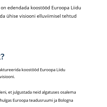
k on edendada koostööd Euroopa Liidu
da ühise visiooni elluviimisel tehtud
k?
truktureerida koostööd Euroopa Liidu
visiooni.
eni, et julgustada neid algatuses osalema
hulgas Euroopa teadusruumi ja Bologna