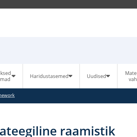
sksed
Mater
Haridustasemed
Uudised
emad
vah
amework
ateegiline raamistik