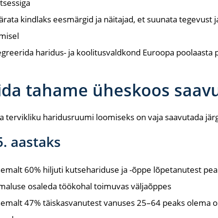
tsessiga
rata kindlaks eesmärgid ja näitajad, et suunata tegevust
misel
egreerida haridus- ja koolitusvaldkond Euroopa poolaasta 
da tahame üheskoos saav
 tervikliku haridusruumi loomiseks on vaja saavutada jä
. aastaks
emalt 60% hiljuti kutsehariduse ja -õppe lõpetanutest pea
maluse osaleda töökohal toimuvas väljaõppes
emalt 47% täiskasvanutest vanuses 25–64 peaks olema o