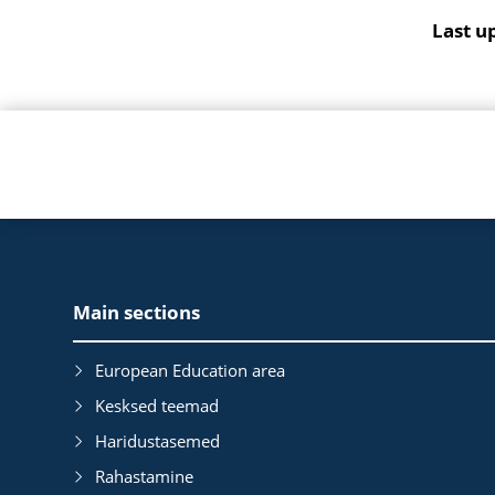
Last u
EAC
Main sections
Footer
European Education area
Kesksed teemad
Haridustasemed
Rahastamine