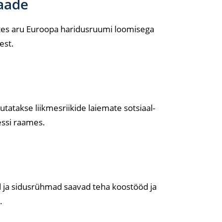
vaade
ates aru Euroopa haridusruumi loomisega
est.
tatakse liikmesriikide laiemate sotsiaal-
ssi raames.
e
d ja sidusrühmad saavad teha koostööd ja
.