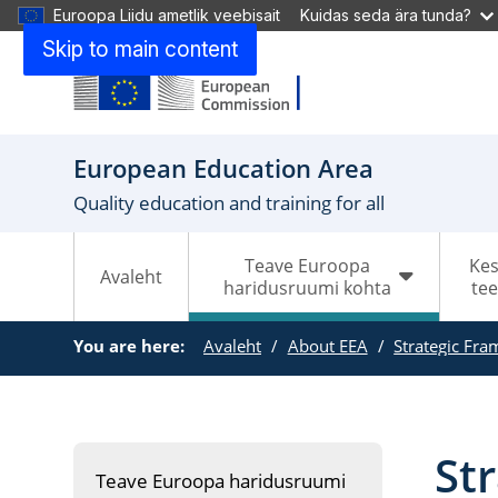
Euroopa Liidu ametlik veebisait
Kuidas seda ära tunda?
Skip to main content
European Education Area
Quality education and training for all
Teave Euroopa
Ke
Avaleht
haridusruumi kohta
te
You are here:
Avaleht
About EEA
Strategic Fr
Str
Teave Euroopa haridusruumi