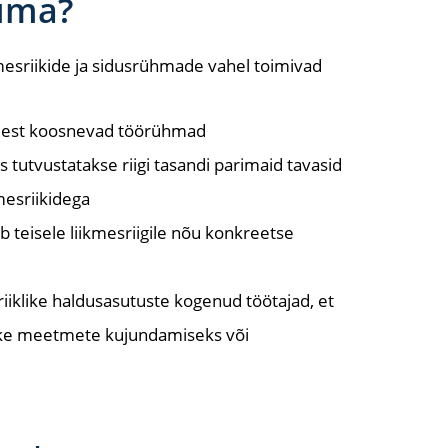
uma?
ikmesriikide ja sidusrühmade vahel toimivad
idest koosnevad töörühmad
s tutvustatakse riigi tasandi parimaid tavasid
mesriikidega
 teisele liikmesriigile nõu konkreetse
iklike haldusasutuste kogenud töötajad, et
like meetmete kujundamiseks või