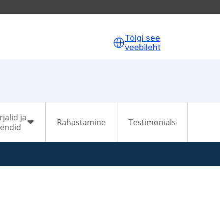
Tõlgi see
veebileht
jalid ja
Rahastamine
Testimonials
endid