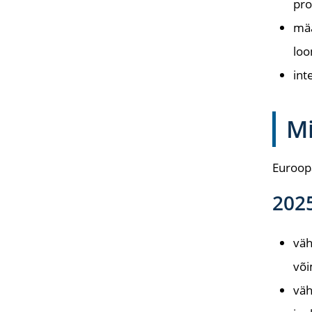
pro
mää
loo
int
Mi
Euroopa
2025
väh
või
väh