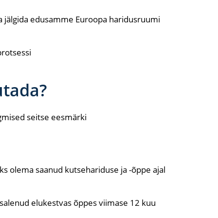
 ja jälgida edusamme Euroopa haridusruumi
protsessi
utada?
rgmised seitse eesmärki
ks olema saanud kutsehariduse ja -õppe ajal
salenud elukestvas õppes viimase 12 kuu