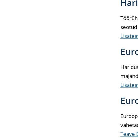
Hari
Töörühm
seotud
Lisatea
Eur
Haridus
majand
Lisatea
Eur
Euroopa
vahetad
Teave 