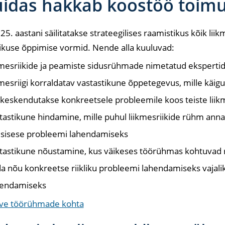
idas hakkab koostöö toim
25. aastani säilitatakse strateegilises raamistikus kõik li
ikuse õppimise vormid. Nende alla kuuluvad:
kmesriikide ja peamiste sidusrühmade nimetatud ekspert
kmesriigi korraldatav vastastikune õppetegevus, mille käigu
 keskendutakse konkreetsele probleemile koos teiste liik
tastikune hindamine, mille puhul liikmesriikide rühm annab
gisisese probleemi lahendamiseks
tastikune nõustamine, kus väikeses töörühmas kohtuvad ri
a nõu konkreetse riikliku probleemi lahendamiseks vaja
endamiseks
ave töörühmade kohta