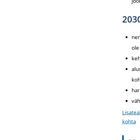
joo
2030
nen
ole
keh
alu
koh
har
väh
Lisatea
kohta