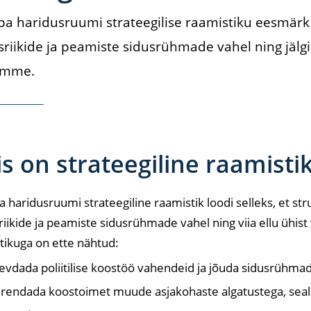
pa haridusruumi strateegilise raamistiku eesmär
sriikide ja peamiste sidusrühmade vahel ning jälgi
amme.
s on strateegiline raamisti
 haridusruumi strateegiline raamistik loodi selleks, et s
riikide ja peamiste sidusrühmade vahel ning viia ellu ühist 
ikuga on ette nähtud:
evdada poliitilise koostöö vahendeid ja jõuda sidusrühmad
rendada koostoimet muude asjakohaste algatustega, seal