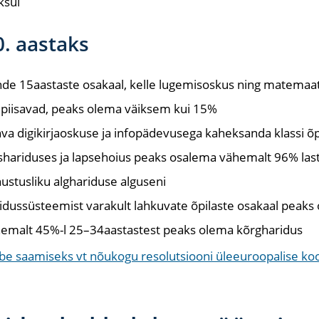
ksul
. aastaks
de 15aastaste osakaal, kelle lugemisoskus ning matemaat
 piisavad, peaks olema väiksem kui 15%
va digikirjaoskuse ja infopädevusega kaheksanda klassi õp
shariduses ja lapsehoius peaks osalema vähemalt 96% last
ustusliku alghariduse alguseni
idussüsteemist varakult lahkuvate õpilaste osakaal peaks
emalt 45%-l 25–34aastastest peaks olema kõrgharidus
be saamiseks vt nõukogu resolutsiooni üleeuroopalise koos