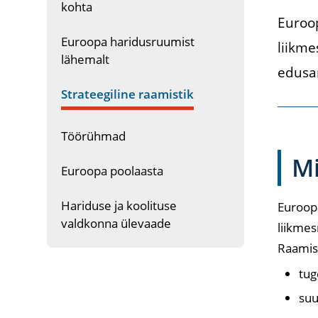
kohta
Euroo
Euroopa haridusruumist
liikme
lähemalt
edus
Strateegiline raamistik
Töörühmad
Mi
Euroopa poolaasta
Hariduse ja koolituse
Euroopa
valdkonna ülevaade
liikmes
Raamist
tug
suu