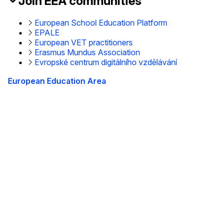
Join EEA communities
European School Education Platform
EPALE
European VET practitioners
Erasmus Mundus Association
Evropské centrum digitálního vzdělávání
European Education Area
This site is managed by the European Commission,
Directorate-General for Education, Youth, Sport and
Culture
Accessibility statement
O nás
Informace o našem útvaru a jak nás kontaktovat