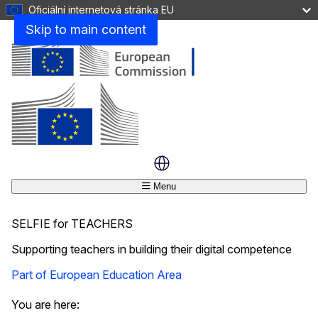
Oficiální internetová stránka EU
Jak začít
Skip to main content
Jak to funguje
Toolkit for users
Menu
SELFIE for TEACHERS
Supporting teachers in building their digital competence
Part of European Education Area
Zavřít
You are here: