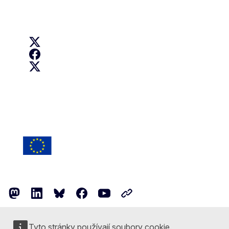
Follow us
EU Digital Education on X
Erasmus+ on Facebook
Erasmus+ on X
Follow the European Commission
Mastodon
LinkedIn
Bluesky
Facebook
Youtube
Other networks
Kontakt
Tyto stránky používají soubory cookie.