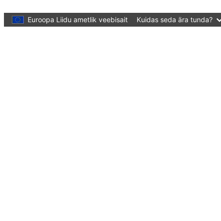
Skip to main content
Euroopa Liidu ametlik veebisait
Kuidas seda ära tunda?
Tõlgi see veebileht
Menu
European Education Area
Quality education and training for all
Sulge
You are here:
Avaleht
What's new?
Events
SELFIE Forum 2021: Empowering schools fo