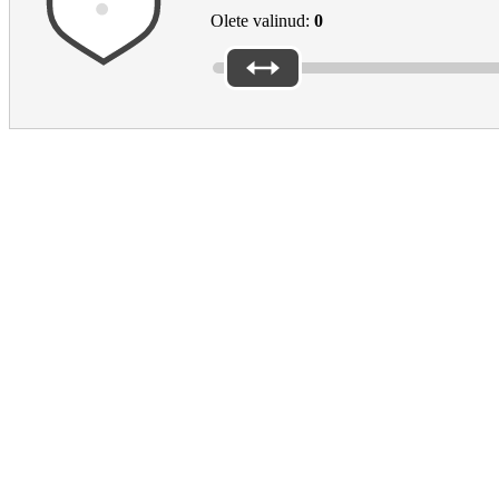
Olete valinud:
0
Thanks for your feedback
Täname teid tagasiside eest!
Meil on hea meel, et teie kogemus oli positiivne.
Jagage teile meeldinud lehekülgi ka oma sõprade ja kolleegidega.
Kui soovite esitada küsimusi, võtke palun ühendust teabetalitusega
Eu
Main sections
EAC
Footer
European Education area
Kesksed teemad