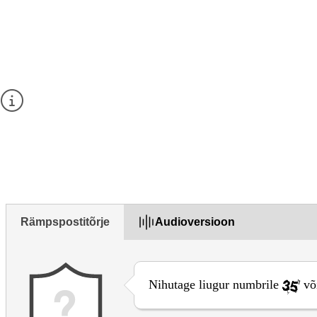
Give your feedback about this page
Palun ärge esitage käesolevas vormis küsimusi ega avaldage is
Küsimuste esitamiseks kasutage
kontaktvormi
veebisaidil.
1. Kas see leht oli kasulik?
Yes
Yes but
No
Rämpspostitõrje
Audioversioon
Nihutage liugur numbrile
võ