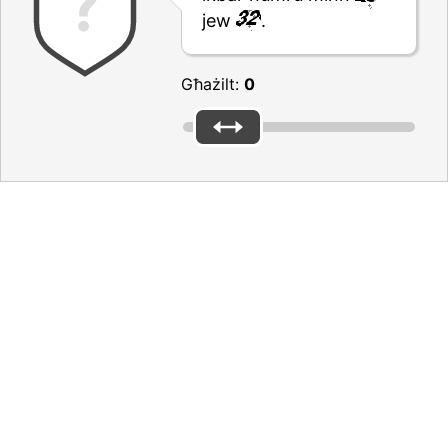
jew
.
Għażilt:
0
Thanks for your feedback
Grazzi tal-feedback tiegħek
Ninsabu kuntenti li l-esperjenza tiegħek kienet pożittiva.
Tinsiex tixxerja l-paġni li jogħġbuk mal-ħbieb u l-kollegi
tiegħek.
Jekk għandek xi mistoqsija, jekk jogħġbok ikkuntattja lil