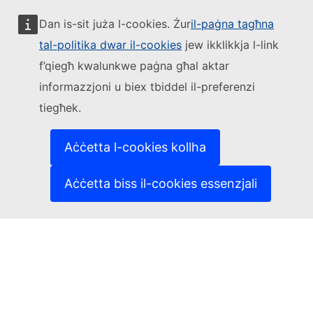
Other networks
Dan is-sit juża l-cookies. Żur
il-paġna tagħna
Kuntatt
tal-politika dwar il-cookies
jew ikklikkja l-link
f’qiegħ kwalunkwe paġna għal aktar
Report an IT vulnerability
Languages on our websites
informazzjoni u biex tbiddel il-preferenzi
Cookies
tiegħek.
Privacy policy
Legal notice
Aċċetta l-cookies kollha
Aċċetta biss il-cookies essenzjali