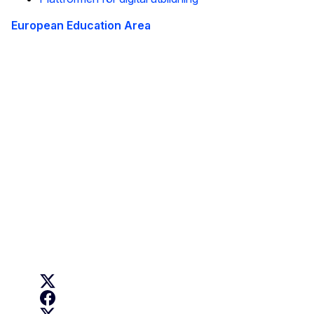
European Education Area
This site is managed by the European Commission,
Directorate-General for Education, Youth, Sport and
Culture
Accessibility statement
Om oss
Om generaldirektoratet och hur du kontaktar oss
Follow us
EU Digital Education on X
Erasmus+ on Facebook