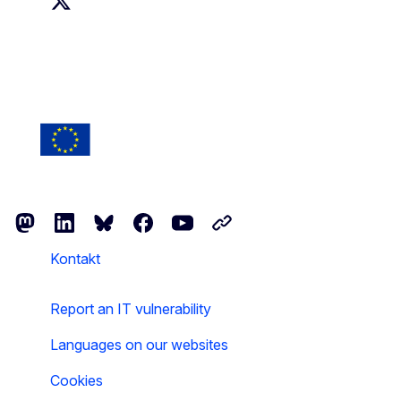
Erasmus+ on X
Follow the European Commission
Mastodon
LinkedIn
Bluesky
Facebook
Youtube
Other networks
Kontakt
Report an IT vulnerability
Languages on our websites
Cookies