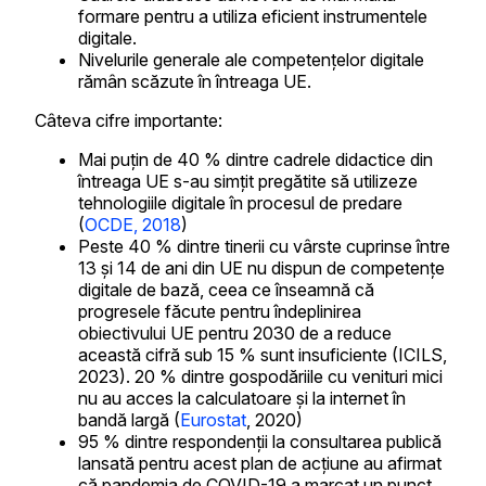
formare pentru a utiliza eficient instrumentele
digitale.
Nivelurile generale ale competențelor digitale
rămân scăzute în întreaga UE.
Câteva cifre importante:
Mai puțin de 40 % dintre cadrele didactice din
întreaga UE s-au simțit pregătite să utilizeze
tehnologiile digitale în procesul de predare
(
OCDE, 2018
)
Peste 40 % dintre tinerii cu vârste cuprinse între
13 și 14 de ani din UE nu dispun de competențe
digitale de bază, ceea ce înseamnă că
progresele făcute pentru îndeplinirea
obiectivului UE pentru 2030 de a reduce
această cifră sub 15 % sunt insuficiente (ICILS,
2023). 20 % dintre gospodăriile cu venituri mici
nu au acces la calculatoare și la internet în
bandă largă (
Eurostat
, 2020)
95 % dintre respondenții la consultarea publică
lansată pentru acest plan de acțiune au afirmat
că pandemia de COVID-19 a marcat un punct