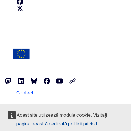
Erasmus+ on Facebook
Erasmus+ on X
Follow the European Commission
Mastodon
LinkedIn
Bluesky
Facebook
Youtube
Other networks
Contact
Report an IT vulnerability
Acest site utilizează module cookie. Vizitați
Languages on our websites
pagina noastră dedicată politicii privind