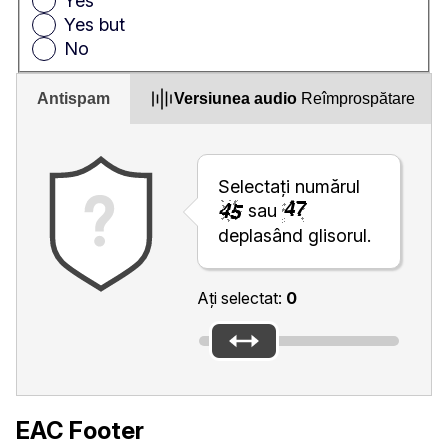
Yes
Yes but
No
Antispam
Versiunea audio
Reîmprospătare
Selectați numărul
sau
deplasând glisorul.
Ați selectat:
0
EAC Footer