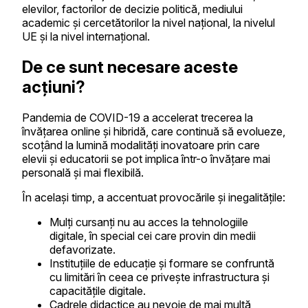
elevilor, factorilor de decizie politică, mediului
academic și cercetătorilor la nivel național, la nivelul
UE și la nivel internațional.
De ce sunt necesare aceste
acțiuni?
Pandemia de COVID-19 a accelerat trecerea la
învățarea online și hibridă, care continuă să evolueze,
scoțând la lumină modalități inovatoare prin care
elevii și educatorii se pot implica într-o învățare mai
personală și mai flexibilă.
În același timp, a accentuat provocările și inegalitățile:
Mulți cursanți nu au acces la tehnologiile
digitale, în special cei care provin din medii
defavorizate.
Instituțiile de educație și formare se confruntă
cu limitări în ceea ce privește infrastructura și
capacitățile digitale.
Cadrele didactice au nevoie de mai multă