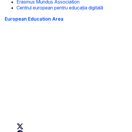
Erasmus Mundus Association
Centrul european pentru educația digitală
European Education Area
This site is managed by the European Commission,
Directorate-General for Education, Youth, Sport and
Culture
Accessibility statement
Despre noi
Informații despre noi și cum ne puteți contacta
Follow us
EU Digital Education on X