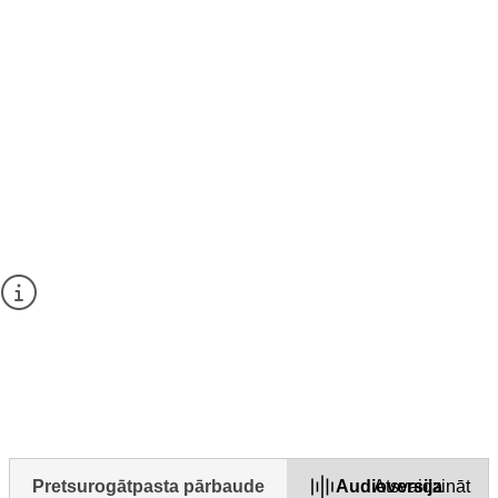
Pētījums par “Erasmus” ietekmi, Eiropas Komisija
Stažēšanās iniciatīva “Digitālās iespējas”: atbalsts digitālajām
prasmēm darbā
Give your feedback about this page
Lūdzu, neizmantojiet šo veidlapu jautājumu uzdošanai un
nenorādiet arī savus persondatus!
Ja vēlaties uzdot jautājumu, izmantojiet
saziņas veidlapu
.
1. Vai šī lapa bija noderīga?
Yes
Yes but
No
Pretsurogātpasta pārbaude
Audioversija
Atsvaidzināt