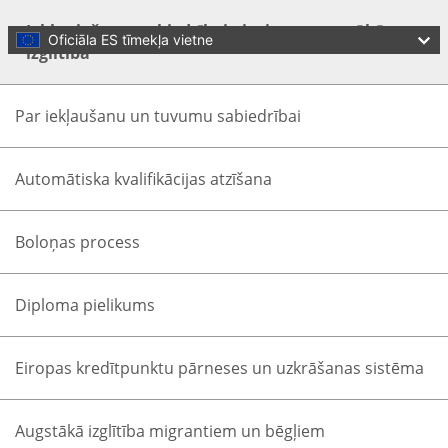
Skip to main content
Iekļaujoša un sabiedrībai pieejama augstākā
Oficiāla ES tīmekļa vietne
izglītība
Par iekļaušanu un tuvumu sabiedrībai
Automātiska kvalifikācijas atzīšana
Boloņas process
Language:
latviešu
Menu
Diploma pielikums
European Education Area
Quality education and training for all
Eiropas kredītpunktu pārneses un uzkrāšanas sistēma
Aizvērt
You are here:
Augstākā izglītība migrantiem un bēgļiem
Sākumlapa