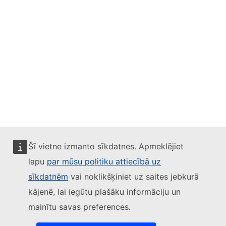
Mastodon
LinkedIn
Bluesky
Facebook
Youtube
Other networks
Šī vietne izmanto sīkdatnes. Apmeklējiet
lapu
par mūsu politiku attiecībā uz
Kontaktinformācija
sīkdatnēm
vai noklikšķiniet uz saites jebkurā
Report an IT vulnerability
Languages on our websites
kājenē, lai iegūtu plašāku informāciju un
Cookies
Privacy policy
mainītu savas preferences.
Legal notice