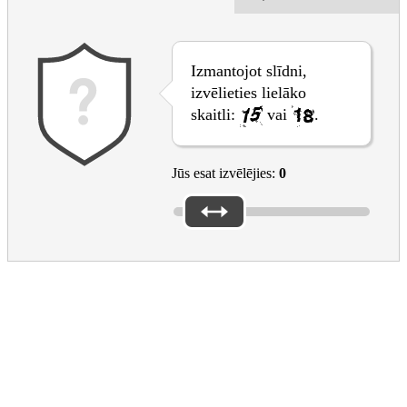
Izmantojot slīdni,
izvēlieties lielāko
skaitli:
vai
.
Jūs esat izvēlējies:
0
Main sections
EAC
Footer
European Education area
Galvenie temati
Finansējums
Izglītības līmeņi